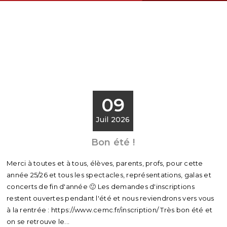
09
Juil 2026
Bon été !
Merci à toutes et à tous, élèves, parents, profs, pour cette
année 25/26 et tous les spectacles, représentations, galas et
concerts de fin d'année 🙂 Les demandes d'inscriptions
restent ouvertes pendant l'été et nous reviendrons vers vous
à la rentrée : https://www.cemc.fr/inscription/ Très bon été et
on se retrouve le...