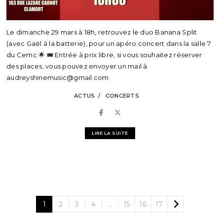
Le dimanche 29 mars à 18h, retrouvez le duo Banana Split
(avec Gaël à la batterie), pour un apéro concert dans la salle 7
du Cemc 🌟 🎟️ Entrée à prix libre, si vous souhaitez réserver
des places, vous pouvez envoyer un mail à
audreyshinemusic@gmail.com
ACTUS
CONCERTS
LIRE LA SUITE
1
2
3
4
…
15
16
17