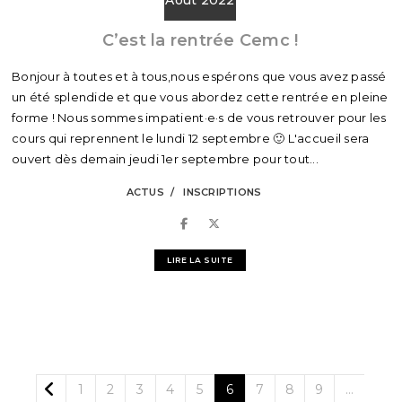
C’est la rentrée Cemc !
Bonjour à toutes et à tous,nous espérons que vous avez passé
un été splendide et que vous abordez cette rentrée en pleine
forme ! Nous sommes impatient·e·s de vous retrouver pour les
cours qui reprennent le lundi 12 septembre 🙂 L'accueil sera
ouvert dès demain jeudi 1er septembre pour tout...
ACTUS
INSCRIPTIONS
LIRE LA SUITE
1
2
3
4
5
6
7
8
9
…